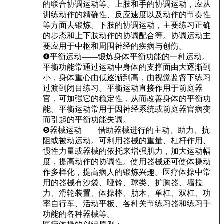
的联合协调运动等。上肢和手的协调运动，应从
训练动作的精确性、反应速度以及动作的节奏性
等方面去锻炼。下肢的协调运动，主要练习正确
的步态和上下肢动作的协调配合等。协调运动主
要应用于中枢和周围神经的疾病与创伤。
❹平衡运动——锻炼身体平衡功能的一种运动。
平衡功能常通过运动中身体的支撑面由大逐渐到
小，身体重心由低逐渐到高，由视觉监督下练习
过渡到闭目练习。平衡运动直接作用于前庭器
官，可加强它的稳定性，从而改善身体的平衡功
能。平衡运动常用于因神经系统或前庭器官病变
而引起的平衡功能失调。
❺器械运动——借助器械进行的主动、助力、抗
阻或被动运动。可利用器械的重量、杠杆作用、
惯性力量或器械的依托来增强肌力，加大运动幅
度，提高动作的协调性。使用器械还可使体操动
作多样化，提高病人的锻炼兴趣。医疗体操中常
用的器械有沙袋、哑铃、球类、扩胸器、墙拉
力、滑轮装置、体操棒、肋木、单杠、双杠、功
率自行车、活动平板、各种关节练习器和练习手
功能的各种器械等。