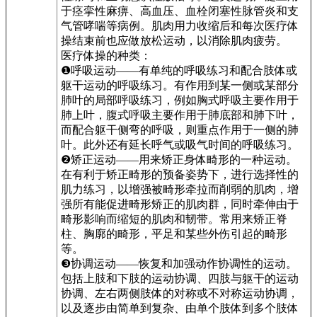
于痉挛性麻痹、高血压、血栓闭塞性脉管炎和支
气管哮喘等病例。肌肉用力收缩后和每次医疗体
操结束前也应做放松运动，以消除肌肉疲劳。
医疗体操的种类：
❶呼吸运动——有单纯的呼吸练习和配合肢体或
躯干运动的呼吸练习。有作用到某一侧或某部分
肺叶的局部呼吸练习，例如胸式呼吸主要作用于
肺上叶，腹式呼吸主要作用于肺底部和肺下叶，
而配合躯干侧弯的呼吸，则重点作用于一侧的肺
叶。此外还有延长呼气或吸气时间的呼吸练习。
❷矫正运动——用来矫正身体畸形的一种运动。
在有利于矫正畸形的预备姿势下，进行选择性的
肌力练习，以增强被畸形牵拉而削弱的肌肉，增
强所有能促进畸形矫正的肌肉群，同时牵伸由于
畸形影响而缩短的肌肉和韧带。常用来矫正脊
柱、胸廓的畸形，平足和某些外伤引起的畸形
等。
❸协调运动——恢复和加强动作协调性的运动。
包括上肢和下肢的运动协调、四肢与躯干的运动
协调、左右两侧肢体的对称或不对称运动协调，
以及逐步由简单到复杂、由单个肢体到多个肢体