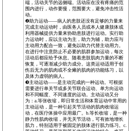
端，活动关节的远侧端。活动应在没有疼痛的范
围内进行，动作要慢，范围要大，避免冲击性活
动。
❷助力运动——病人的患肢还没有足够的力量来
完成主动运动时，由医务人员或本人健康肢体或
利用器械提供力量来协助患肢进行运动。实行助
力运动时，应以主动为主，助力为辅，助力应与
主动用力配合一致，避免以助力代替主动用力。
在进行中注意防止不必要的肌群参加运动，每次
活动后都应给予休息。随着患肢肌肉力量的不断
恢复，可逐渐减少助力成分。这类运动适用于创
伤后无力的肌肉或不全瘫的肌肉的功能练习，以
及体力虚弱的病人。
❸主动运动——是主动完成的一种运动。可根据
需要进行单关节或多关节联合运动、单方向运动
和不同幅度、不同速度的运动。主动运动又分
为：a.等张收缩，即日常生活和体育运动中常用的
主动运动，是一种引起关节活动的肌肉收缩运
动，在医疗体操中应用最广。b.等长收缩，是一种
静力性肌肉收缩，并无关节活动，可有效地增长
肌力，特别适用于被固定的肢体进行肌力练习。c.