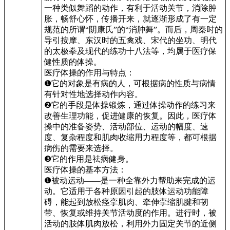
一种类似舞蹈的动作，有利于活动关节，消除肿
胀，畅舒心怀，传播开来，就逐渐形成了有一定
规范的所谓“阴康氏”的“消肿舞”。而后，周秦时的
导引按摩、东汉时的五禽戏、宋代的坐功、明代
的太极拳及现代的练功十八法等，均属于医疗保
健性质的体操。
医疗体操的作用与特点：
❶它的对象是有病的人，可根据病的性质与病情
有针对性地选择动作内容。
❷它的手段是体操锻炼，通过体操动作的练习来
改善生理功能，促进健康的恢复。因此，医疗体
操中的准备姿势、活动部位、运动的幅度、速
度、复杂程度和肌肉收缩用力程度等，都可根据
病伤的需要来选择。
❸它的作用是祛病健身。
医疗体操的基本方法：
❶被动运动——是一种全靠外力帮助来完成的运
动。它适用于各种原因引起的肢体运动功能障
碍，能起到放松痉挛肌肉、牵伸挛缩肌腱和韧
带、恢复或维持关节活动度的作用。进行时，被
活动的肢体肌肉放松，利用外力固定关节的近侧