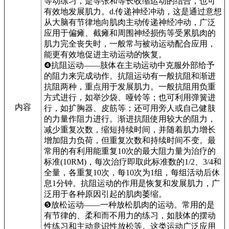
等动练习，是等张和等长收缩运动的结合，也可
有效地发展肌力。d.传递神经冲动，这是通过意想
从大脑有节律地向肌肉主动传递神经冲动，广泛
应用于偏瘫、截瘫和周围神经损伤等受累肌肉的
肌力完全丧失时，一般常与被动运动配合应用，
能更有效地促进主动运动的恢复。
❹抗阻运动——肢体在主动运动中克服外部给予
的阻力来完成动作。抗阻运动有一般抗阻和渐进
抗阻两种，重点用于发展肌力。一般抗阻用负重
方式进行，如举沙袋、哑铃等；也可利用弹簧进
内容
行，如扩胸器、皮筋等；还可用旁人或自己健肢
的力量作阻力进行。渐进抗阻使用较大的阻力，
减少重复次数，缩短持续时间，并随着肌力增长
增加阻力负荷，但重复次数和持续时间不变。最
常用的有利用能重复10次的最大阻力量为治疗的
标准(10RM)，每次治疗即取此标准数的1/2、3/4和
全量，各重复10次，每10次为1组，每组活动后休
息1分钟。抗阻运动的作用是恢复和发展肌力，广
泛用于各种原因引起的肌肉萎缩。
❺放松运动——一种放松肌肉的运动。常用的是
有节律的、柔和而不用力的练习，如肢体的摆动
性练习和主动意识性放松等。这类运动广泛应用