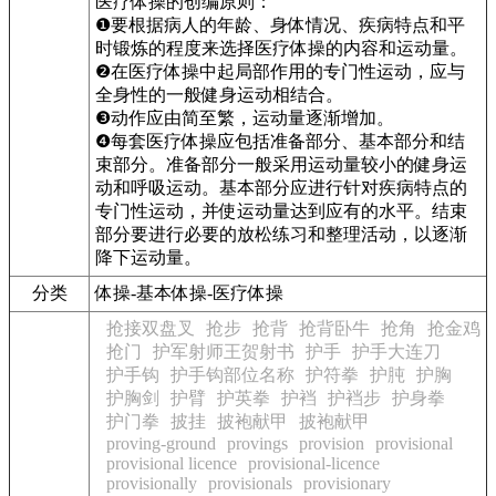
医疗体操的创编原则：
❶要根据病人的年龄、身体情况、疾病特点和平
时锻炼的程度来选择医疗体操的内容和运动量。
❷在医疗体操中起局部作用的专门性运动，应与
全身性的一般健身运动相结合。
❸动作应由简至繁，运动量逐渐增加。
❹每套医疗体操应包括准备部分、基本部分和结
束部分。准备部分一般采用运动量较小的健身运
动和呼吸运动。基本部分应进行针对疾病特点的
专门性运动，并使运动量达到应有的水平。结束
部分要进行必要的放松练习和整理活动，以逐渐
降下运动量。
分类
体操-基本体操-医疗体操
抢接双盘叉
抢步
抢背
抢背卧牛
抢角
抢金鸡
抢门
护军射师王贺射书
护手
护手大连刀
护手钩
护手钩部位名称
护符拳
护肫
护胸
护胸剑
护臂
护英拳
护裆
护裆步
护身拳
护门拳
披挂
披袍献甲
披袍献甲
proving-ground
provings
provision
provisional
provisional licence
provisional-licence
provisionally
provisionals
provisionary