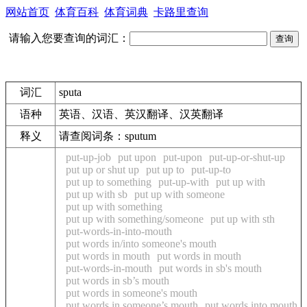
网站首页
体育百科
体育词典
卡路里查询
请输入您要查询的词汇：
词汇
sputa
语种
英语、汉语、英汉翻译、汉英翻译
释义
请查阅词条：sputum
put-up-job
put upon
put-upon
put-up-or-shut-up
put up or shut up
put up to
put-up-to
put up to something
put-up-with
put up with
put up with sb
put up with someone
put up with something
put up with something/someone
put up with sth
put-words-in-into-mouth
put words in/into someone's mouth
put words in mouth
put words in mouth
put-words-in-mouth
put words in sb's mouth
put words in sb’s mouth
put words in someone's mouth
put words in someone’s mouth
put words into mouth