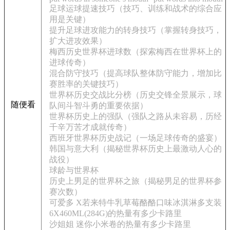
足球运球提速技巧（技巧、训练和战术的综合应
用是关键）
提升足球进攻能力的转身技巧（掌握转身技巧，
扩大进攻效果）
梅西历史世界杯进球数（探索梅西在世界杯上的
进球传奇）
混合防守技巧（提高球队整体防守能力，增加比
赛胜率的关键技巧）
世界杯历史交战比分榜（历史交锋全景展示，球
随便看
队间斗智斗勇的重要依据）
世界杯历史上的强队（强队之路从未容易，历经
千辛万苦才成就传奇）
西班牙世界杯历史战记（一场足球传奇的盛宴）
韩国与意大利（揭秘世界杯历史上最激动人心的
战役）
球龄与世界杯
历史上男足的世界杯之旅（揭秘男足的世界杯参
赛次数）
可爱多 X若来特牛乳草莓酪酪口味冰淇淋多支装
6X460ML(284G)的热量有多少卡路里
沙姐姐 迷你小米卷的热量有多少卡路里