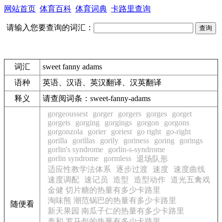
网站首页
体育百科
体育词典
卡路里查询
请输入您要查询的词汇：
词汇
sweet fanny adams
语种
英语、汉语、英汉翻译、汉英翻译
释义
请查阅词条：sweet-fanny-adams
gorgeoussest
gorger
gorgers
gorges
gorget
gorgets
gorging
gorgings
gorgon
gorgons
gorgonzola
gorier
goriest
go right
go-right
gorilla
gorillas
gorily
goriness
goring
gorings
gorlin's syndrome
gorlin-s-syndrome
gorlin syndrome
gormless
退场队形
适应性教学法体系
逐步过渡
速度
速度曲线
速度调配
速记员
造型
造型动作
道光五禽戏
金健 切片糖的热量有多少卡路里
淘味熊 潮范锅巴的热量有多少卡路里
随便看
新天果园 南瓜子仁的热量有多少卡路里
泰和 罗马包的热量有多少卡路里