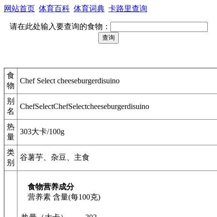
网站首页
体育百科
体育词典
卡路里查询
请在此处输入要查询的食物：
食
Chef Select cheeseburgerdisuino
物
别
ChefSelectChefSelectcheeseburgerdisuino
名
热
303大卡/100g
量
类
谷薯芋、杂豆、主食
别
食物营养成分
营养素
含量(每100克)