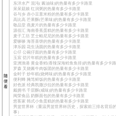
东洋水产 混沌( 酱油味)的热量有多少卡路里
呆呆菇娘 红润粥的热量有多少卡路里
谷与乡 赤小豆薏米粉的热量有多少卡路里
高比高 芒果酥(芒果味)的热量有多少卡路里
敬品堂 燕麦片的热量有多少卡路里
源佰汇 海南香蕉蛋糕的热量有多少卡路里
麦子工坊 芝士帕尼尼的热量有多少卡路里
爱哆哆 海苔喜饼的热量有多少卡路里
津乐园 花生汤圆的热量有多少卡路里
公仔 公碗仔面的热量有多少卡路里
玉宸 切片年糕的热量有多少卡路里
亚洲渔港 黄金香鳕(香辣深海鳕鱼鱼排)的热量有多少卡
罗森 叉烧酱牛肉饭团的热量有多少卡路里
金时子 炒年糕(烧烤味)的热量有多少卡路里
随
便利蜂 腌笃鲜饭的热量有多少卡路里
便
好色派 经典凯撒沙拉的热量有多少卡路里
看
戴拥书 千层酥(咸味)的热量有多少卡路里
闽荣食品 奶酥面包的热量有多少卡路里
悠客家 韩式小鱼蛋糕的热量有多少卡路里
男篮世界杯（重温男篮世界杯历史，探索前三排名背后
事）