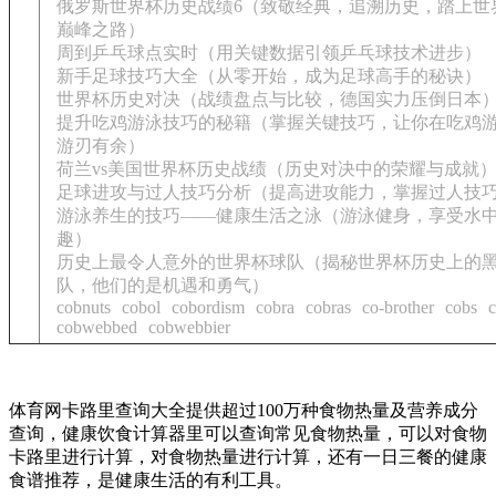
俄罗斯世界杯历史战绩6（致敬经典，追溯历史，踏上世
巅峰之路）
周到乒乓球点实时（用关键数据引领乒乓球技术进步）
新手足球技巧大全（从零开始，成为足球高手的秘诀）
世界杯历史对决（战绩盘点与比较，德国实力压倒日本
提升吃鸡游泳技巧的秘籍（掌握关键技巧，让你在吃鸡
游刃有余）
荷兰vs美国世界杯历史战绩（历史对决中的荣耀与成就
足球进攻与过人技巧分析（提高进攻能力，掌握过人技
游泳养生的技巧——健康生活之泳（游泳健身，享受水
趣）
历史上最令人意外的世界杯球队（揭秘世界杯历史上的
队，他们的是机遇和勇气）
cobnuts
cobol
cobordism
cobra
cobras
co-brother
cobs
cobwebbed
cobwebbier
体育网卡路里查询大全提供超过100万种食物热量及营养成分
查询，健康饮食计算器里可以查询常见食物热量，可以对食物
卡路里进行计算，对食物热量进行计算，还有一日三餐的健康
食谱推荐，是健康生活的有利工具。