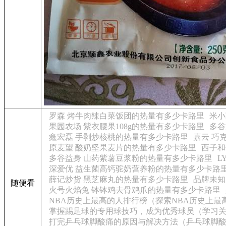
罗森 烤牛肉辣白菜饭团的热量有多少卡路里
米小
果园农场 紫衣腰果108g的热量有多少卡路里
多谷
鑫宏磊 手剥炒核桃的热量有多少卡路里
嘉云 巧
原麦望 酸奶坚果麦片的热量有多少卡路里
西子和
多谷益身 山药紫薯豆浆粉的热量有多少卡路里
L
深爱优 益生菌高钙驼奶营养粉的热量有多少卡路
薛记炒货 黑芝麻丸的热量有多少卡路里
品牌未知
随便看
火号火焰兔 钵钵鸡去骨鸡爪的热量有多少卡路里
NBA历史上最高的人排行榜（探索NBA历史上
掌握踢足球的专用球技巧，成为优秀球员（学习
打完乒乓球脚酸痛的原因与解决方法（乒乓球脚