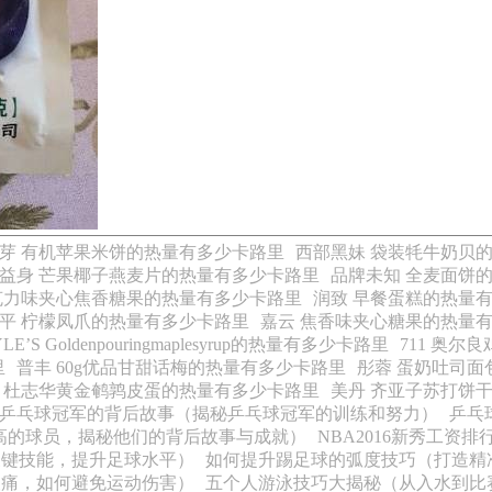
芽 有机苹果米饼的热量有多少卡路里
西部黑妹 袋装牦牛奶贝
益身 芒果椰子燕麦片的热量有多少卡路里
品牌未知 全麦面饼
克力味夹心焦香糖果的热量有多少卡路里
润致 早餐蛋糕的热量
平 柠檬凤爪的热量有多少卡路里
嘉云 焦香味夹心糖果的热量
YLE’S Goldenpouringmaplesyrup的热量有多少卡路里
711 奥
里
普丰 60g优品甘甜话梅的热量有多少卡路里
彤蓉 蛋奶吐司面
 杜志华黄金鹌鹑皮蛋的热量有多少卡路里
美丹 齐亚子苏打饼
乒乓球冠军的背后故事（揭秘乒乓球冠军的训练和努力）
乒乓
最高的球员，揭秘他们的背后故事与成就）
NBA2016新秀工资排
关键技能，提升足球水平）
如何提升踢足球的弧度技巧（打造精
酸痛，如何避免运动伤害）
五个人游泳技巧大揭秘（从入水到比