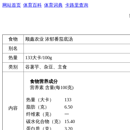
网站首页
体育百科
体育词典
卡路里查询
食物
顺鑫农业 浓郁番茄底汤
别名
热量
133大卡/100g
类别
谷薯芋、杂豆、主食
食物营养成分
营养素
含量(每100克)
热量（大卡）
133
脂肪（克）
6.50
内容
纤维素（克）
一
碳水化合物（克）
15.40
蛋白质（克）
3.20