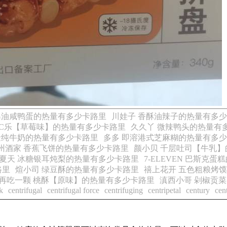
爆油咸鸭蛋的热量有多少卡路里
川娃子 香酥油辣子的热量有多
CC乐【草莓味】的热量有多少卡路里
久久丫 微辣鸭头的热量有
金纯牛奶的热量有多少卡路里
多多 即溶港式芝麻糊的热量有多
州酒家 香蕉飞饼的热量有多少卡路里
颜小贝 千层吐司【牛乳
夏天 冰糖银耳炖梨的热量有多少卡路里
7-ELEVEN 巴斯克
路里
煊小司 绿豆酥的热量有多少卡路里
禧上花开 五色粗粮烤
再吃一颗 桃酥【原味】的热量有多少卡路里
滇西小哥 剁椒贡
k
centrifugal
centrifugal force
centrifuging
centripetal
century
cen