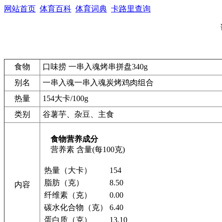
网站首页
体育百科
体育词典
卡路里查询
食物
口味捞 一串入魂烤串拼盘340g
别名
一串入魂一串入魂炭烤鸡肉组合
热量
154大卡/100g
类别
谷薯芋、杂豆、主食
食物营养成分
营养素
含量(每100克)
热量（大卡）
154
脂肪（克）
8.50
内容
纤维素（克）
0.00
碳水化合物（克）
6.40
蛋白质（克）
13.10