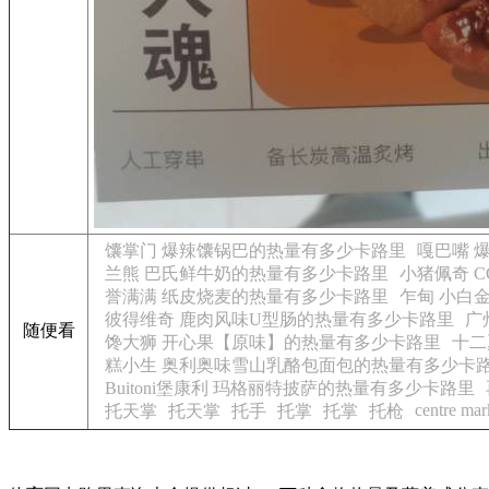
馕掌门 爆辣馕锅巴的热量有多少卡路里
嘎巴嘴 
兰熊 巴氏鲜牛奶的热量有多少卡路里
小猪佩奇 
誉满满 纸皮烧麦的热量有多少卡路里
乍甸 小白
彼得维奇 鹿肉风味U型肠的热量有多少卡路里
广
随便看
馋大狮 开心果【原味】的热量有多少卡路里
十二
糕小生 奥利奥味雪山乳酪包面包的热量有多少卡
Buitoni堡康利 玛格丽特披萨的热量有多少卡路里
centre mar
托天掌
托天掌
托手
托掌
托掌
托枪