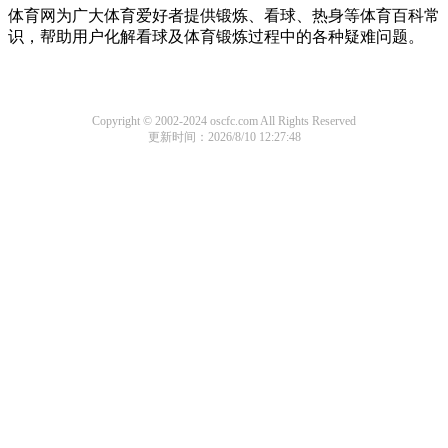
体育网为广大体育爱好者提供锻炼、看球、热身等体育百科常
识，帮助用户化解看球及体育锻炼过程中的各种疑难问题。
Copyright © 2002-2024 oscfc.com All Rights Reserved
更新时间：2026/8/10 12:27:48