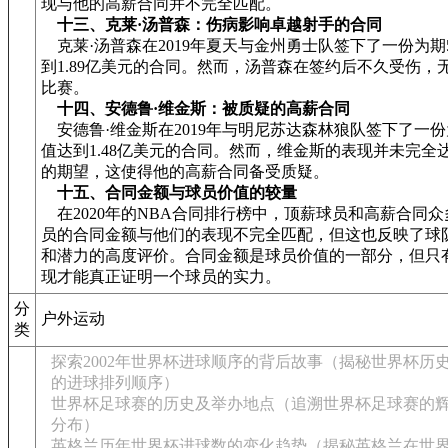
现与他的高薪合同并不完全匹配。
十三、克莱·汤普森：伤病影响卓越射手的合同
克莱·汤普森在2019年夏天与金州勇士队签下了一份为期
到1.89亿美元的合同。然而，汤普森在签约后不久受伤，
比赛。
十四、安德鲁·维金斯：被质疑的高薪合同
安德鲁·维金斯在2019年与明尼苏达森林狼队签下了一份
值达到1.48亿美元的合同。然而，维金斯的表现并未完全
的期望，这使得他的高薪合同备受质疑。
十五、合同金额与球员价值的较量
在2020年的NBA合同排行榜中，顶薪球员和高薪合同
员的合同金额与他们的表现不完全匹配，但这也反映了球
和潜力的高度评价。合同金额是球员价值的一部分，但只
现才能真正证明一个球员的实力。
分
户外运动
类
探索2002年世界杯进球顺序的背后故事（揭秘世界杯历
的进球排列顺序）
世界杯足球赛的历史及举办地点（追溯世界杯足球赛的
分布）
英格兰历年世界杯进球数的变化趋势（揭秘英格兰在世