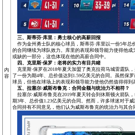
三、斯蒂芬·库里：勇士核心的高薪回报
作为金州勇士队的核心球员，斯蒂芬·库里以一份5年总价值
的合同继续为球队效力。库里的表现和领导能力使得他成
或缺的一部分，这也体现在他的高薪合同中。
四、克里斯·保罗：老将的实力有目共睹
克里斯·保罗在2018年夏天加盟了奥克拉荷马城雷霆队
内
了一份为期4年、总价值达到1.59亿美元的合同。虽然保
容
球员，但他在球场上的表现和领导能力使他仍然值得得到
五、拉塞尔·威斯布鲁克：合同金额与统治力不相符？
拉塞尔·威斯布鲁克在2019年夏天转会到休斯顿火箭队
期3年、总价值1.23亿美元的合同。然而，许多球迷对于
合同持有不同意见，他们认为威斯布鲁克的统治力与其合