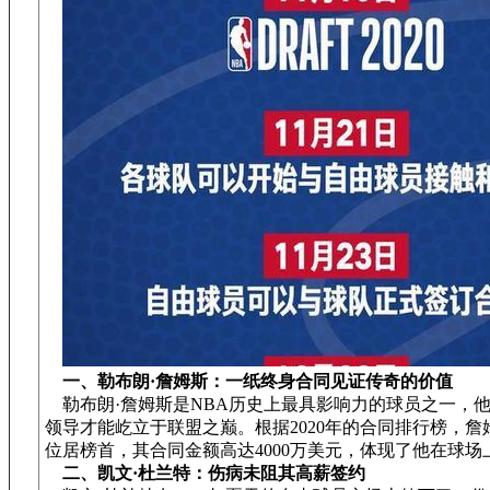
一、勒布朗·詹姆斯：一纸终身合同见证传奇的价值
勒布朗·詹姆斯是NBA历史上最具影响力的球员之一，
领导才能屹立于联盟之巅。根据2020年的合同排行榜，詹
位居榜首，其合同金额高达4000万美元，体现了他在球场
二、凯文·杜兰特：伤病未阻其高薪签约