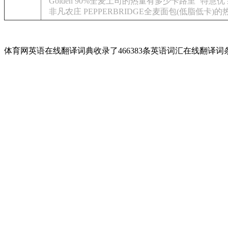
Golden 90%全麦土司的热量有多少卡路里
特慧优
非凡农庄 PEPPERBRIDGE全麦面包(低脂低卡)
体育网英语在线翻译词典收录了466383条英语词汇在线翻