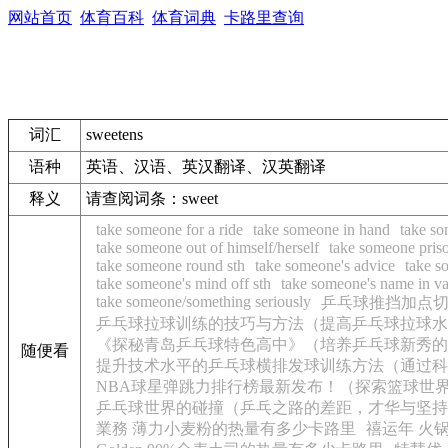
网站首页
体育百科
体育词典
卡路里查询
词汇
sweetens
语种
英语、汉语、英汉翻译、汉英翻译
释义
请查阅词条：sweet
take someone for a ride
take someone in hand
take so
take someone out of himself/herself
take someone pris
take someone round sth
take someone's advice
take s
take someone's mind off sth
take someone's name in va
take someone/something seriously
乒乓球推挡加点
乒乓球拉球训练的技巧与方法（提高乒乓球拉球水
《探秘青岛乒乓球特色高中》（培养乒乓球新秀的
随便看
提升技术水平的乒乓球横排发球训练方法（通过科
NBA球星弹跳力排行榜最新发布！（探索篮球世
乒乓球世界的碰撞（乒乓之路的差距，才华与坚持
業務 薄力小麦粉的热量有多少卡路里
禧运年 火