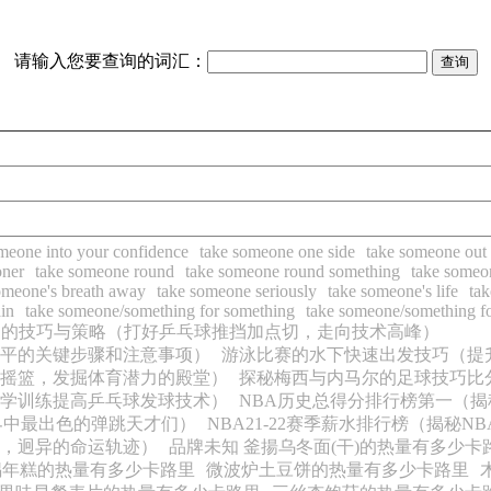
请输入您要查询的词汇：
meone into your confidence
take someone one side
take someone out 
oner
take someone round
take someone round something
take someo
omeone's breath away
take someone seriously
take someone's life
tak
in
take someone/something for something
take someone/something f
切的技巧与策略（打好乒乓球推挡加点切，走向技术高峰）
平的关键步骤和注意事项）
游泳比赛的水下快速出发技巧（提
摇篮，发掘体育潜力的殿堂）
探秘梅西与内马尔的足球技巧比
学训练提高乒乓球发球技术）
NBA历史总得分排行榜第一（
界中最出色的弹跳天才们）
NBA21-22赛季薪水排行榜（揭秘
，迥异的命运轨迹）
品牌未知 釜揚乌冬面(干)的热量有多少卡
锅年糕的热量有多少卡路里
微波炉土豆饼的热量有多少卡路里