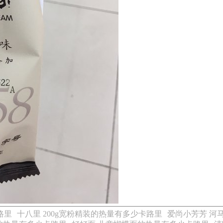
路里
十八里 200g宽粉精装的热量有多少卡路里
爱尚小芳芳 河