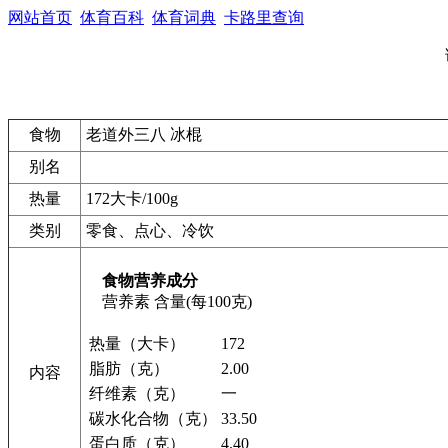
网站首页
体育百科
体育词典
卡路里查询
食物
老道外三八 冰棍
别名
热量
172大卡/100g
类别
零食、点心、冷饮
食物营养成分
营养素
含量(每100克)
热量（大卡）
172
脂肪（克）
2.00
内容
纤维素（克）
一
碳水化合物（克）
33.50
蛋白质（克）
4.40