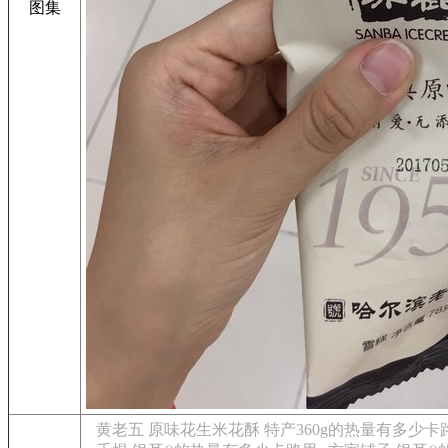
图集
黄老五 原味花生米花酥 特产360g的热量有多少卡