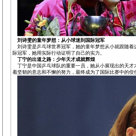
刘诗雯的童年梦想：从小球迷到国际冠军
刘诗雯是乒乓球世界冠军，她的童年梦想从小就跟随着
际冠军，她用实际行动证明了自己的实力。
丁宁的出道之路：少年天才成就辉煌
丁宁是中国乒乓球队的重要一员，她从小展现出的天才
着坚韧的意志和不懈的努力，最终成为了国际比赛中的佼