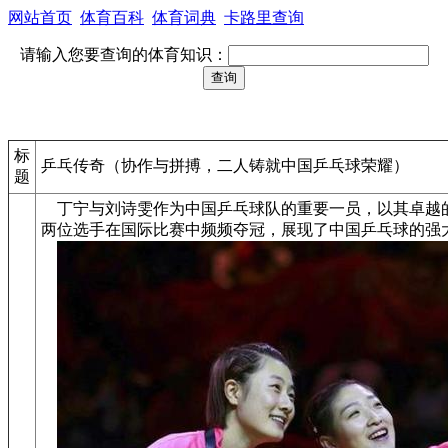
网站首页
体育百科
体育词典
卡路里查询
请输入您要查询的体育知识：
标
乒乓传奇（协作与拼搏，二人铸就中国乒乓球荣耀）
题
丁宁与刘诗雯作为中国乒乓球队的重要一员，以其卓越
两位选手在国际比赛中频频夺冠，展现了中国乒乓球的强