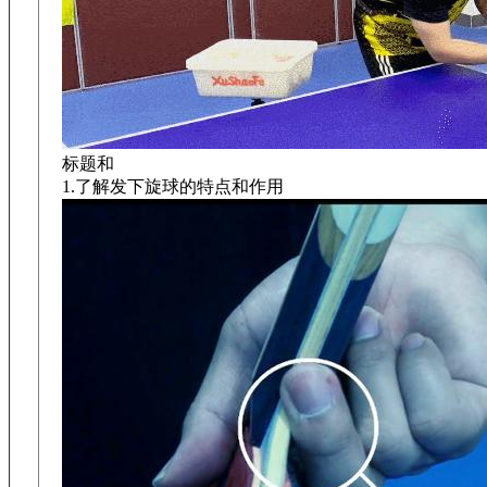
标题和
1.了解发下旋球的特点和作用