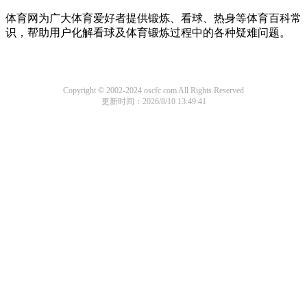
体育网为广大体育爱好者提供锻炼、看球、热身等体育百科常
识，帮助用户化解看球及体育锻炼过程中的各种疑难问题。
Copyright © 2002-2024 oscfc.com All Rights Reserved
更新时间：2026/8/10 13:49:41