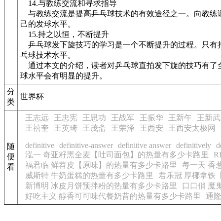
14.与教练交流和寻求指导
与教练交流是提高乒乓球技术的有效途径之一。向教练
己的发球水平。
15.持之以恒，不断提升
乒乓球发下旋技巧的学习是一个不断提升的过程。只有
乓球技术水平。
通过本文的介绍，读者对乒乓球直拍发下旋的技巧有了
球水平会有明显的提升。
分
世界杯
类
王志远
王忠宪
王思功
王战军
王振华
王新午
王新武
王禧奎
王英琦
王茂斋
王荣泽
王西安
王西安太极网
definitive
definitive-answer
definitive answer
definitively
d
随
泓一 奇亚籽黑全麦【吐司面包】的热量有多少卡路里
R
便
福君临 鲜苕皮【原味】的热量有多少卡路里
每一天 香
看
威斯特 牛奶蛋糕的热量有多少卡路里
君乐冠 厚椰拿铁
新博明 冰皮月饼预拌粉的热量有多少卡路里
口口俏 魔
好吃主义 醇香可可味代餐奶昔的热量有多少卡路里
通隆