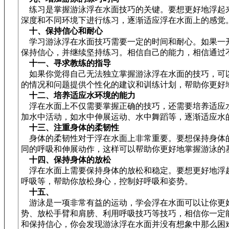
练习是掌握游泳浮在水面技巧的关键。要想更好地浮起
深度和不同环境下进行练习，逐渐适应浮在水面上的感觉
十、保持信心和耐心
学习游泳浮在水面技巧需要一定的时间和耐心。如果一
保持信心，并继续坚持练习。相信自己的能力，相信通过
十一、寻求教练的指导
如果你觉得自己无法独立掌握游泳浮在水面的技巧，可
的情况和问题提供个性化的建议和训练计划，帮助你更好
十二、培养适应水环境的能力
浮在水面上不仅需要掌握正确的技巧，还需要培养适应
加水中活动，如水中伸展运动、水中舞蹈等，逐渐适应水
十三、注重身体的柔韧性
身体的柔韧性对于浮在水面上非常重要。要想保持身体
同的呼吸和伸展动作，这样可以帮助你更好地掌握游泳的
十四、保持身体的放松
浮在水面上需要保持身体的放松和稳定。要想更好地浮
呼吸等，帮助你放松身心，控制好呼吸和姿势。
十五、
游泳是一项非常有益的运动，学会浮在水面可以让你更
势、放松手臂和肩膀、利用呼吸技巧等技巧，相信你一定
和保持信心，你会发现游泳浮在水面并没有想象中那么困