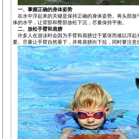
一、掌握正确的身体姿势
在水中浮起来的关键是保持正确的身体姿势。将头部放
体的水平，让背部和臀部放松下沉，尽量保持平衡。
二、放松手臂和肩膀
许多人在游泳时会因为手臂和肩膀过于紧张而难以浮起
要。尽量让手臂自然垂下，并将肩膀向下拉，同时要注意